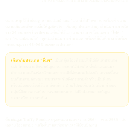
ระยะห่างของสองจุด คือเวลาที่ใช้ลงมือแก้จริงหลังรับเรื่อง
หมายเหตุ: ใช้ค่ามัธยฐาน (median) แทน “เวลาทั่วไป” เพราะบางเรื่องค้างนาน
หลายเดือนจะดึงค่าเฉลี่ยให้สูงผิดจริง · เกือบทุกประเภทเริ่มถูกดำเนินการภายใน
ราว 24 ชม. แต่กว่าจะปิดงานเสร็จมักใช้เวลานานกว่ามาก โดยเฉพาะ “ไฟฟ้า”
และ “ความปลอดภัย” · จุดเริ่มดำเนินการคำนวณจากเรื่องที่มีบันทึกเวลารับเรื่อง
(ครอบคลุมราว 48–96% ของแต่ละประเภท)
เกี่ยวกับประเภท “อื่นๆ”:
เป็นกลุ่มเรื่องที่ระบบไม่ได้จัดเข้าประเภท
หลักโดยเฉพาะ จึงรวมปัญหาหลายแบบไว้ด้วยกัน ทั้งข้อเสนอแนะ
คำถาม และเรื่องร้องเรียนเฉพาะกรณีที่จัดหมวดไม่ลงตัว เพราะเนื้อหา
ปนกันหลายลักษณะ ระยะเวลาแก้ไขจึงกระจายตัวกว้างเป็นพิเศษ —
ครึ่งหนึ่งของเรื่องใช้เวลาตั้งแต่ราว 2 วันไปจนเกือบ 2 เดือน ค่าของ
กลุ่มนี้จึงควรอ่านเป็นภาพรวมแบบหยาบ ไม่ใช่ตัวแทนของปัญหา
ประเภทใดประเภทหนึ่ง
ที่มาข้อมูล: Traffy Fondue กรุงเทพมหานคร · ก.ย. 2564 – พ.ค. 2569 · นับ
เฉพาะเรื่องสถานะ “เสร็จสิ้น” และวัดจากเวลาที่ใช้จนปิดงาน