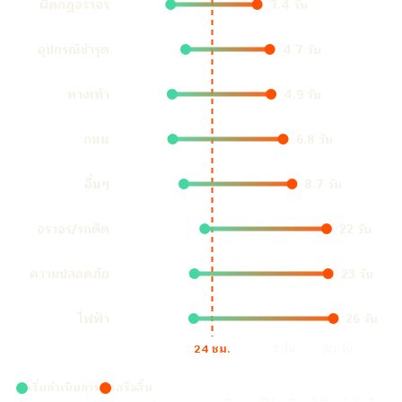
ผิดกฎจราจร
3.4 วัน
อุปกรณ์ชำรุด
4.7 วัน
ทางเท้า
4.9 วัน
ถนน
6.8 วัน
อื่นๆ
8.7 วัน
จราจร/รถติด
22 วัน
ความปลอดภัย
23 วัน
ไฟฟ้า
26 วัน
24 ชม.
7 วัน
30 วัน
เริ่มดำเนินการ
เสร็จสิ้น