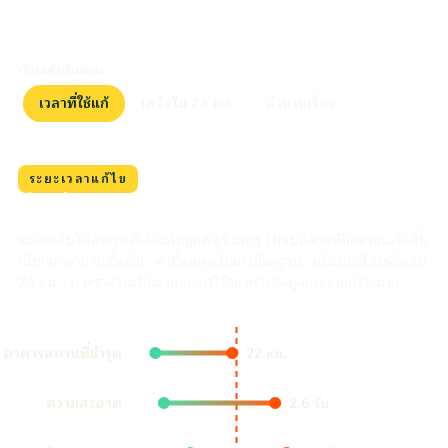
เรียงลำดับตาม
เวลาที่ใช้แก้
เสร็จใน 24 ชม.
จำนวนเรื่อง
ระยะเวลาแก้ไข
เรื่องที่แจ้งไป ใช้เวลานานแค่ไหนกว่าจะแก้เสร็จ
แต่ละเส้นไล่จากจุดที่เรื่องเริ่มถูกดำเนินการ ไปจนถึงจุดที่ปิดงานเสร็จสิ้น
(นับเวลาจากวันที่แจ้ง) · ค่าที่แสดงเป็นค่ามัธยฐาน · เส้นประสีส้มคือเส้น
24 ชม. · มาตราส่วนเป็นแบบลอการิทึมเพราะข้อมูลกระจายกว้างมาก
อาคารสถานที่ชำรุด
22 ชม.
ความสะอาด
2.6 วัน